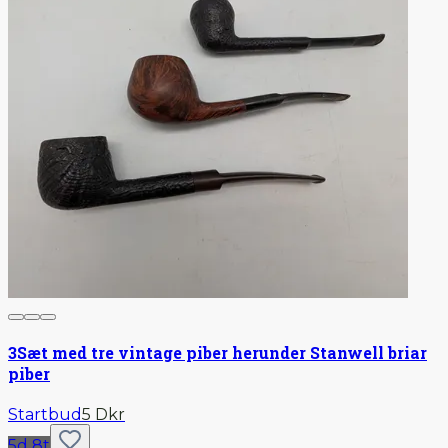
3
Sæt med tre vintage piber herunder Stanwell briar
piber
Startbud
5 Dkr
5d 8t