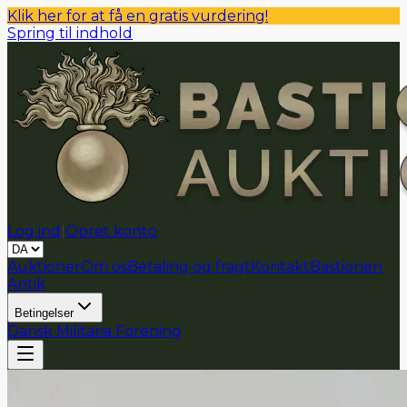
Klik her for at få en gratis vurdering!
Spring til indhold
Log ind
|
Opret konto
Auktioner
Om os
Betaling og fragt
Kontakt
Bastionen
Antik
Betingelser
Dansk Militaria Forening