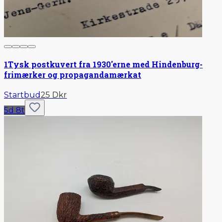
1
Tysk postkuvert fra 1930'erne med Hindenburg-
frimærker og propagandamærkat
Startbud
25 Dkr
5d 8t