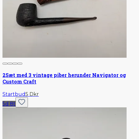
2
Sæt med 3 vintage piber herunder Navigator og
Custom Craft
Startbud
5 Dkr
5d 8t