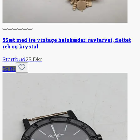
5
Sæt med tre vintage halskæder: ravfarvet, flettet
reb og krystal
Startbud
25 Dkr
5d 8t