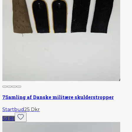
7
Samling af Danske militære skulderstropper
Startbud
25 Dkr
5d 8t