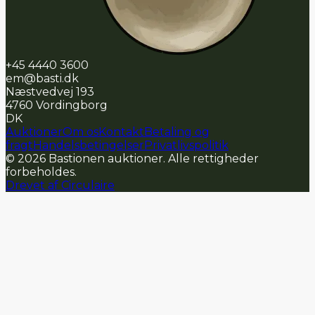
+45 4440 3600
em@basti.dk
Næstvedvej 193
4760
Vordingborg
DK
Auktioner
Om os
Kontakt
Betaling og
fragt
Handelsbetingelser
Privatlivspolitik
©
2026
Bastionen auktioner
.
Alle rettigheder
forbeholdes
.
Drevet af Circulaire