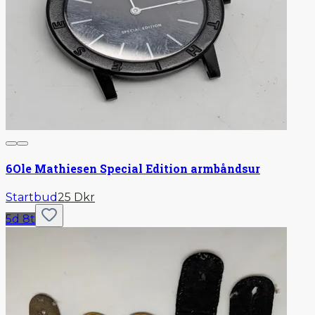
6
Ole Mathiesen Special Edition armbåndsur
Startbud
25 Dkr
5d 8t