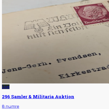
Live
296 Samler & Militaria Auktion
8
numre