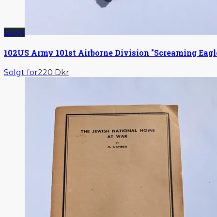
Solgt
102
US Army 101st Airborne Division "Screaming Eag
Solgt for
220 Dkr