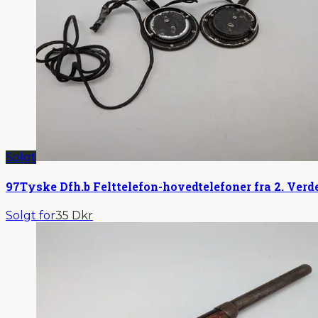
Solgt
97
Tyske Dfh.b Felttelefon-hovedtelefoner fra 2. Verd
Solgt for
35 Dkr