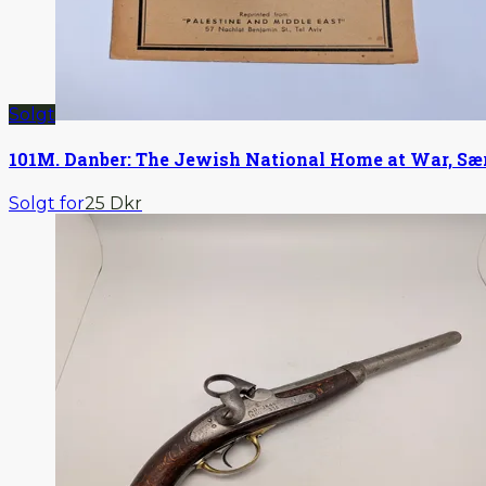
Solgt
101
M. Danber: The Jewish National Home at War, Sæ
Solgt for
25 Dkr