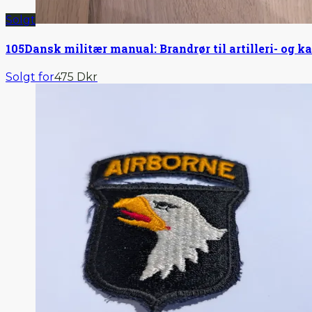
Solgt
105
Dansk militær manual: Brandrør til artilleri- o
Solgt for
475 Dkr