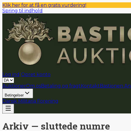
Klik her for at få en gratis vurdering!
Spring til indhold
Log ind
|
Opret konto
Auktioner
Om os
Betaling og fragt
Kontakt
Bastionen An
Betingelser
Dansk Militaria Forening
Arkiv — sluttede numre