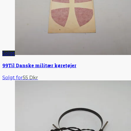
Solgt
99
Til Danske militær køretøjer
Solgt for
55 Dkr