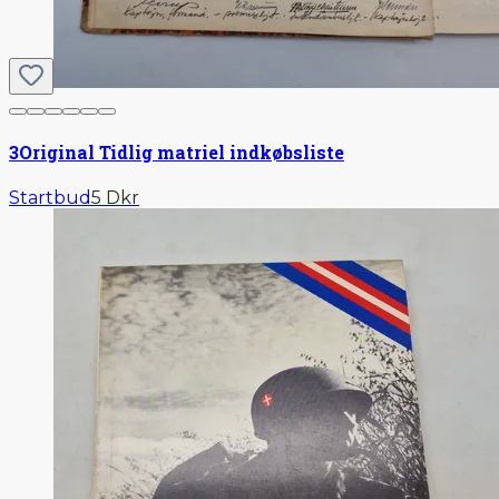
3
Original Tidlig matriel indkøbsliste
Startbud
5 Dkr