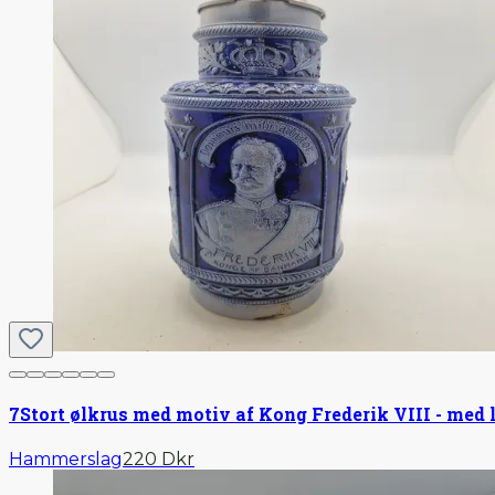
7
Stort ølkrus med motiv af Kong Frederik VIII - med l
Hammerslag
220 Dkr