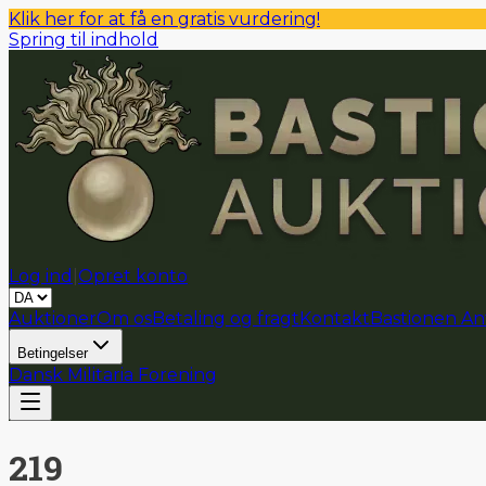
Klik her for at få en gratis vurdering!
Spring til indhold
Log ind
|
Opret konto
Auktioner
Om os
Betaling og fragt
Kontakt
Bastionen An
Betingelser
Dansk Militaria Forening
219