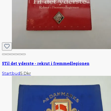
5
Til det yderste - rekrut i fremmedlegionen
Startbud
5 Dkr