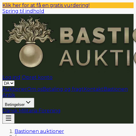
Klik her for at få en gratis vurdering!
Spring til indhold
Log ind
|
Opret konto
Auktioner
Om os
Betaling og fragt
Kontakt
Bastionen
Antik
Betingelser
Dansk Militaria Forening
Bastionen auktioner