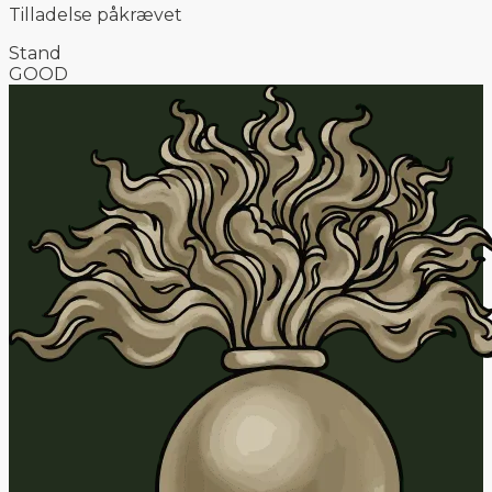
Tilladelse påkrævet
Stand
GOOD