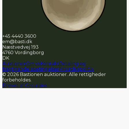
+45 4440 3600
em@basti.dk
Næstvedvej 193
4760
Vordingborg
DK
Auktioner
Om os
Kontakt
Betaling og
fragt
Handelsbetingelser
Privatlivspolitik
©
2026
Bastionen auktioner
.
Alle rettigheder
forbeholdes
.
Drevet af Circulaire